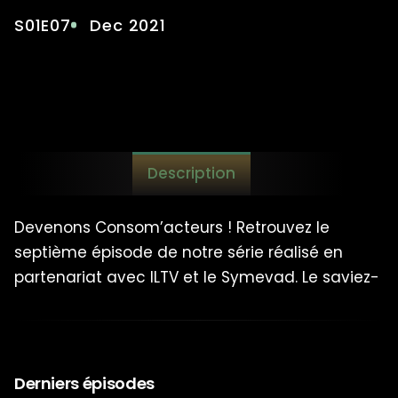
AVEC LE RÉSEAU F.A.I.R.E
S01E07
Dec 2021
Description
Devenons Consom’acteurs ! Retrouvez le
septième épisode de notre série réalisé en
partenariat avec ILTV et le Symevad. Le saviez-
vous ? Une mauvaise isolation de la toiture
peut entrainer une perte de chaleur allant
jusqu’à 30%. Pour plus de confort été comme
hiver direction Aquaterra pour parler rénovation
Derniers épisodes