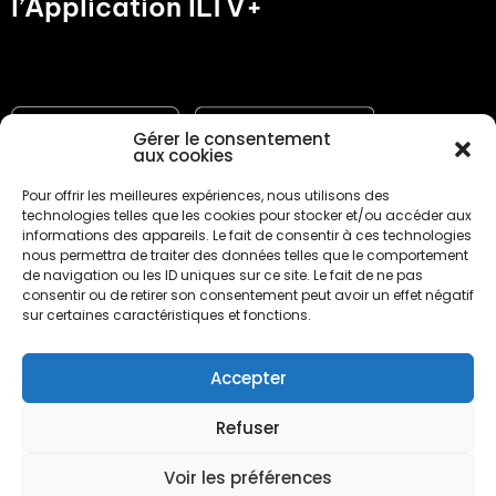
l’Application ILTV+
Gérer le consentement
aux cookies
Pour offrir les meilleures expériences, nous utilisons des
technologies telles que les cookies pour stocker et/ou accéder aux
informations des appareils. Le fait de consentir à ces technologies
nous permettra de traiter des données telles que le comportement
Programme TV
de navigation ou les ID uniques sur ce site. Le fait de ne pas
consentir ou de retirer son consentement peut avoir un effet négatif
Présentation de la chaine
sur certaines caractéristiques et fonctions.
Nos partenaires
Vos émission
Accepter
L’équipe
Refuser
Voir les préférences