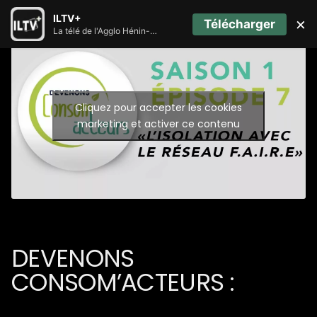
ILTV+
×
Télécharger
La télé de l'Agglo Hénin-Carvin
Cliquez pour accepter les cookies
marketing et activer ce contenu
DEVENONS
CONSOM’ACTEURS :
EPISODE 7 – L’ISOLATION