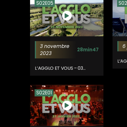
S02E05
S0
3 novembre
6 
28min47
2023
L’A
JUIL
L’AGGLO ET VOUS – 03
NOVEMBRE 2023
S02E01