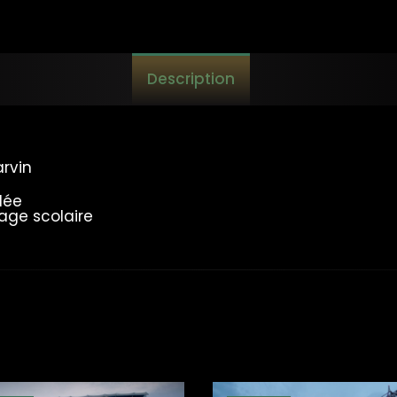
Description
arvin
lée
hage scolaire
l Prix des Ambassadeurs
Valenciennes
ale d’Hénin-Beaumont
ourrières
es