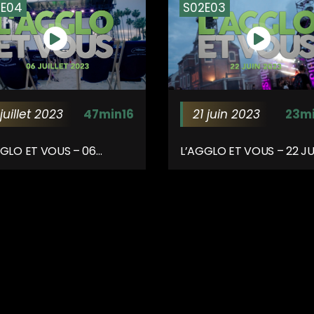
2E04
S02E03
juillet 2023
47min16
21 juin 2023
23m
GGLO ET VOUS – 06
L’AGGLO ET VOUS – 22 JU
LET 2023
2023