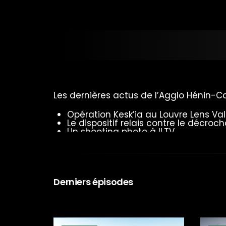
Les dernières actus de l’Agglo Hénin-C
Opération Kesk’ia au Louvre Lens Val
Le dispositif relais contre le décroc
Un shooting photo à ILTV
L’association ELA et son traditionne
Festivals de cinéma : de Cannes à 
Réouverture de la piscine municip
Le district Artois football en fête à C
Le spectacle Pittocha au parc des îl
Derniers épisodes