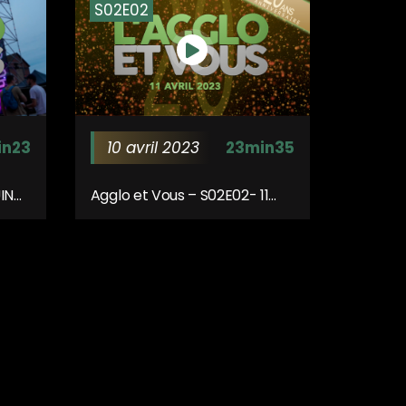
S02E02
in23
10 avril 2023
23min35
IN
Agglo et Vous – S02E02- 11
Avril 2023