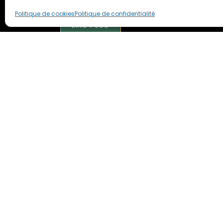
Politique de cookies
Politique de confidentialité
LIRE PLUS
Téléchargez gratuitement l’Application I
Informations
Nous c
Progr
Contact