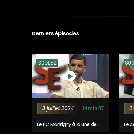
Derniers épisodes
S09E32
S09
3 juillet 2024
14min47
2
Le FC Montigny à la une de
Le c
Sport Express
d’E