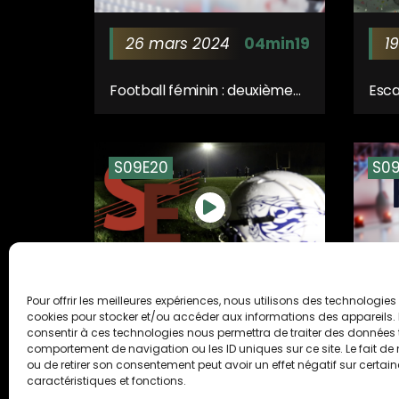
26 mars 2024
04min19
1
Football féminin : deuxième
Esca
victoire consécutive pour le
pour
FCF Hénin Beaumont
S09E20
S09
21 février 2024
17min52
4
Pour offrir les meilleures expériences, nous utilisons des technologies 
cookies pour stocker et/ou accéder aux informations des appareils. L
consentir à ces technologies nous permettra de traiter des données t
Foot US : le retour des Lions
Spor
comportement de navigation ou les ID uniques sur ce site. Le fait de
de Carvin au niveau national
202
ou de retirer son consentement peut avoir un effet négatif sur certai
caractéristiques et fonctions.