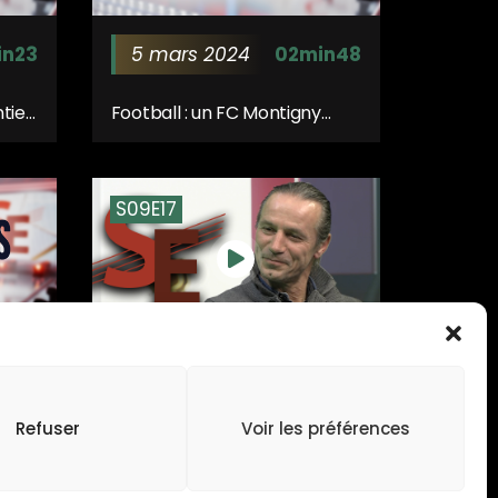
in23
5 mars 2024
02min48
ntien
Football : un FC Montigny
record en Régionale 3 !
S09E17
24 janvier
n49
43min10
2024
Refuser
Voir les préférences
r
Lilian Nalis, invité de Sport
Express