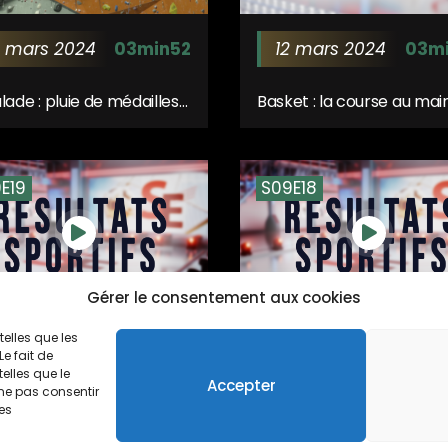
9 mars 2024
03min52
12 mars 2024
03m
lade : pluie de médailles
Basket : la course au mai
 l’ACCES Rouvroy
continue pour Dourges
E19
S09E18
Gérer le consentement aux cookies
 février 2024
04min11
31 janvier
telles que les
04mi
e fait de
2024
elles que le
Accepter
t Express du 4 février
 ne pas consentir
4
nes
Sport Express du 31 janvie
2024