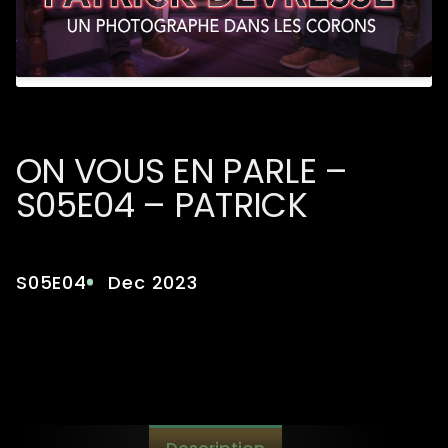
ON VOUS EN PARLE –
S05E04 – PATRICK
DEVRESSE, UN
PHOTOGRAPHE DANS LES
S05E04
Dec 2023
CORONS