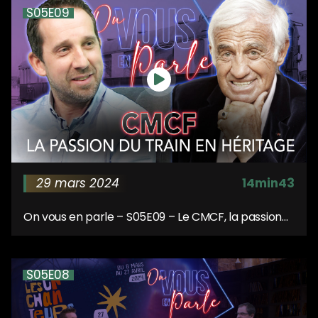
S05E09
29 mars 2024
14min43
On vous en parle – S05E09 – Le CMCF, la passion
du train en héritage
S05E08