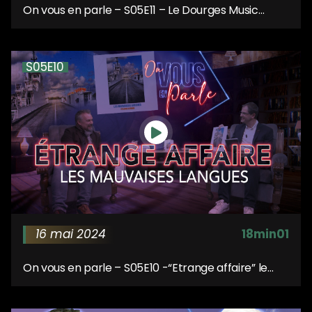
On vous en parle – S05E11 – Le Dourges Music
Festival#4
S05E10
16 mai 2024
18min01
On vous en parle – S05E10 -“Etrange affaire” le
nouvel album des Mauvaises Langues