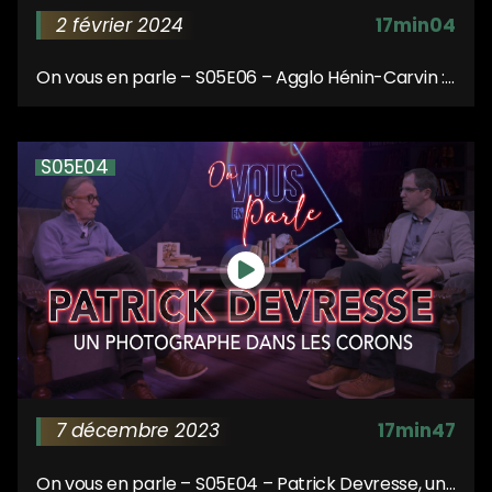
2 février 2024
17min04
On vous en parle – S05E06 – Agglo Hénin-Carvin :
Objectif zéro déchet !
S05E04
7 décembre 2023
17min47
On vous en parle – S05E04 – Patrick Devresse, un