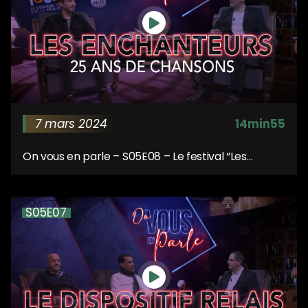
7 mars 2024
14min55
On vous en parle – S05E08 – Le festival “Les
Enchanteurs” 25 ans de chansons
S05E07