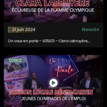
21 juin 2024
15min54
On vous en parle – S05E13 – Clara Labruyère,
éclaireuse de la flamme olympique
S05E12