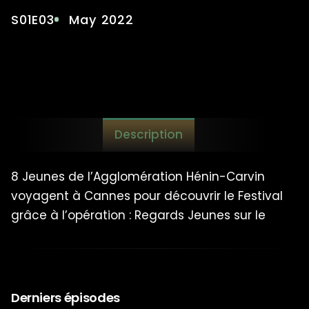
S01E03
May 2022
Description
8 Jeunes de l’Agglomération Hénin-Carvin
voyagent à Cannes pour découvrir le Festival
grâce à l’opération : Regards Jeunes sur le
Cinéma. Vivez ou revivez avec eux cette
expérience unique. De l’aéroport de Lille au
tapis rouge du palais des Festivals il n’y a
qu’une marche.
Derniers épisodes